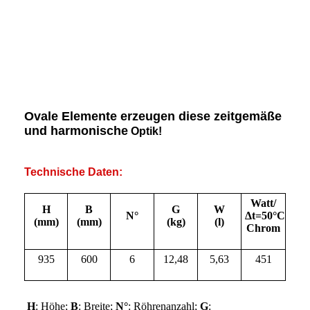
Ovale Elemente erzeugen diese zeitgemäße
und harmonische
Optik!
Technische Daten:
Watt/
H
B
G
W
N°
Δt=50°C
(mm)
(mm)
(kg)
(l)
Chrom
935
600
6
12,48
5,63
451
H
: Höhe;
B
: Breite;
N°
: Röhrenanzahl;
G
: